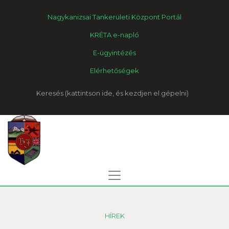
Nagykanizsai Tankerületi Központ Portál
KRÉTA e-napló
E-ügyintézés
Elérhetőségek
Keresés
HÍREK