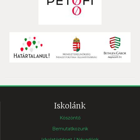
Iskolánk
Köszöntő
Bemutatkozunk
Iskolatörténet / Névadónk