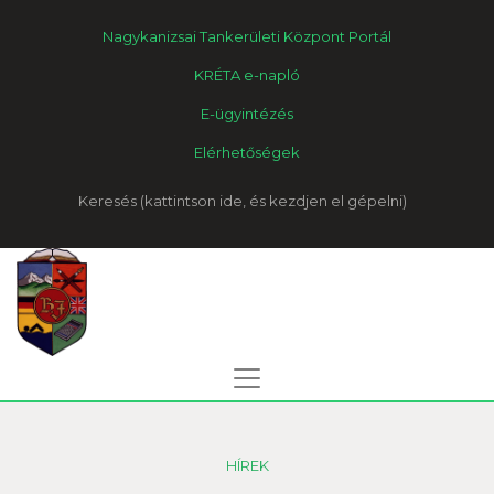
Nagykanizsai Tankerületi Központ Portál
KRÉTA e-napló
E-ügyintézés
Elérhetőségek
Keresés
HÍREK