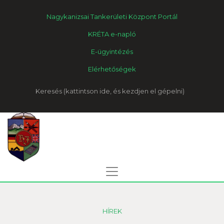
Nagykanizsai Tankerületi Központ Portál
KRÉTA e-napló
E-ügyintézés
Elérhetőségek
Keresés
HÍREK