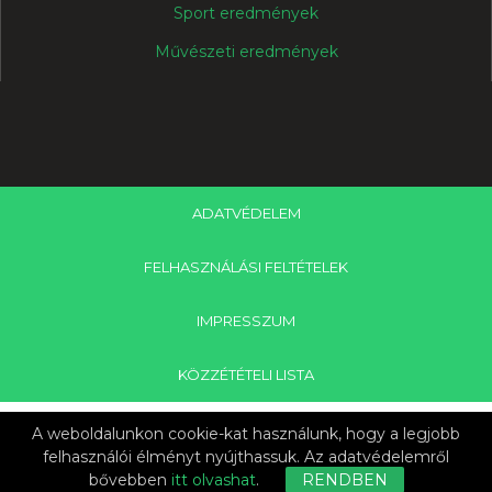
Sport eredmények
Művészeti eredmények
ADATVÉDELEM
FELHASZNÁLÁSI FELTÉTELEK
IMPRESSZUM
KÖZZÉTÉTELI LISTA
Copyright © 2024 Bolyai János Református Általános Iskola &
A weboldalunkon cookie-kat használunk, hogy a legjobb
Nagykanizsa Tankerületi Központ
felhasználói élményt nyújthassuk. Az adatvédelemről
bővebben
itt olvashat
.
RENDBEN