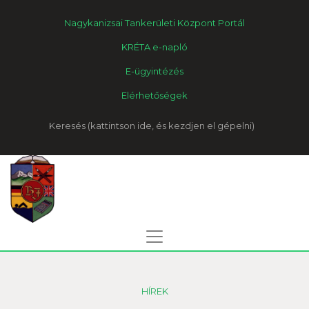
Nagykanizsai Tankerületi Központ Portál
KRÉTA e-napló
E-ügyintézés
Elérhetőségek
Keresés
HÍREK