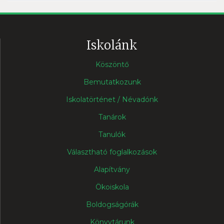
Iskolánk
Köszöntő
Bemutatkozunk
Iskolatörténet / Névadónk
Tanárok
Tanulók
Választható foglalkozások
Alapítvány
Ökoiskola
Boldogságórák
Könyvtárunk