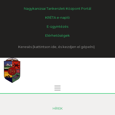
Nagykanizsai Tankerületi Központ Portál
KRÉTA e-napló
E-ügyintézés
Elérhetőségek
Keresés
HÍREK