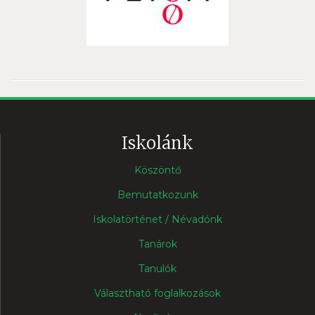
Iskolánk
Köszöntő
Bemutatkozunk
Iskolatörténet / Névadónk
Tanárok
Tanulók
Választható foglalkozások