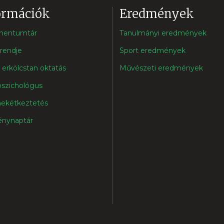
ormációk
Eredmények
mentumtár
Tanulmányi eredmények
rendje
Sport eredmények
s erkölcstan oktatás
Művészeti eredmények
pszichológus
ekétkeztetés
nynaptár