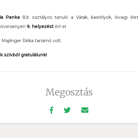
da Panka
8.b osztályos tanuló a Várak, kastélyok, lovagi él
ektversenyen
9. helyezést
ért el.
a Majlinger Réka tanárnő volt.
 szívből gratulálunk!
Megosztás