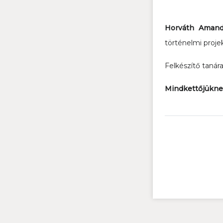
Horváth Aman
történelmi proj
Felkészítő tanár
Mindkettőjüknek