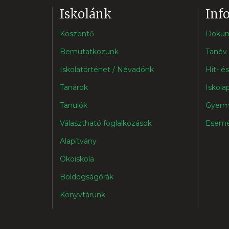
Iskolánk
Inf
Köszöntő
Doku
Bemutatkozunk
Tanév 
Iskolatörténet / Névadónk
Hit- é
Tanárok
Iskola
Tanulók
Gyerm
Választható foglalkozások
Esemé
Alapítvány
Ökoiskola
Boldogságórák
Könyvtárunk