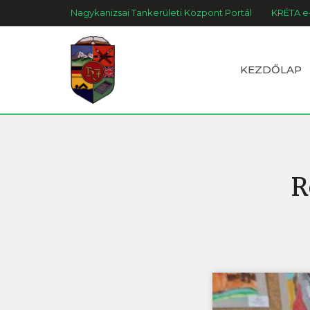
Nagykanizsai Tankerületi Központ Portál
KRÉTA e
KEZDŐLAP
R