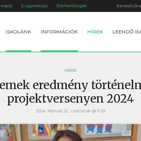
Keresés
-napló
E-ügyintézés
Elérhetőségek
ISKOLÁNK
INFORMÁCIÓK
HÍREK
LEENDŐ I
HÍREK
emek eredmény történel
projektversenyen 2024
2024. február 22., csütörtök @ 11:28