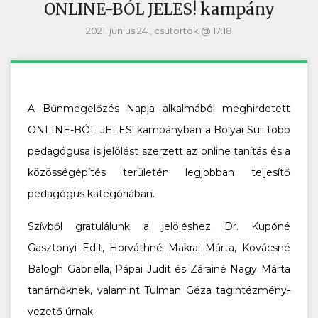
ONLINE-BÓL JELES! kampány
2021. június 24., csütörtök @ 17:18
A Bűnmegelőzés Napja alkalmából meghirdetett
ONLINE-BÓL JELES! kampányban a Bolyai Suli több
pedagógusa is jelölést szerzett az online tanítás és a
közösségépítés területén legjobban teljesítő
pedagógus kategóriában.
Szívből gratulálunk a jelöléshez Dr. Kupóné
Gasztonyi Edit, Horváthné Makrai Márta, Kovácsné
Balogh Gabriella, Pápai Judit és Zárainé Nagy Márta
tanárnőknek, valamint Tulman Géza tagintézmény-
vezető úrnak.