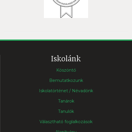
Iskolánk
Köszöntő
Bemutatkozunk
Iskolatörténet / Névadónk
Tanárok
Tanulók
Választható foglalkozások
Alapítvány