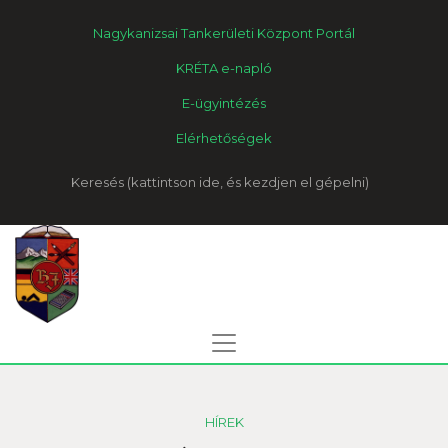
Nagykanizsai Tankerületi Központ Portál
KRÉTA e-napló
E-ügyintézés
Elérhetőségek
Keresés
HÍREK