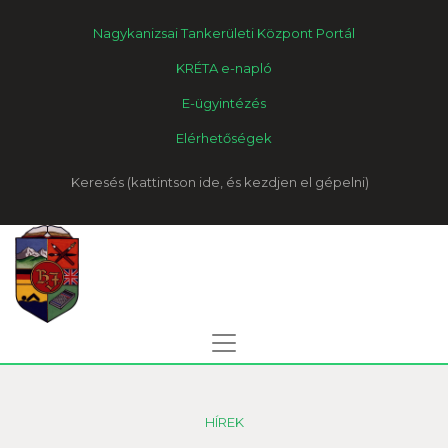
Nagykanizsai Tankerületi Központ Portál
KRÉTA e-napló
E-ügyintézés
Elérhetőségek
Keresés
HÍREK