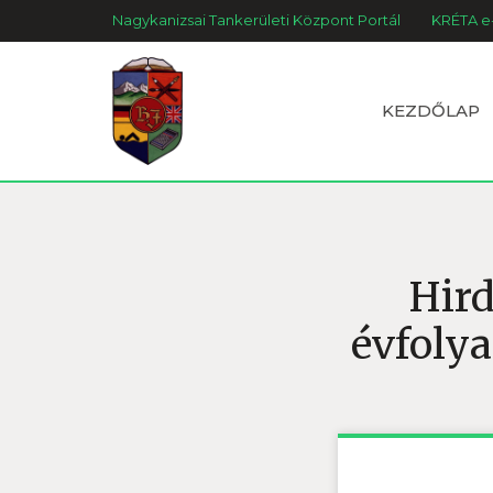
Nagykanizsai Tankerületi Központ Portál
KRÉTA e
KEZDŐLAP
Hird
évfolya