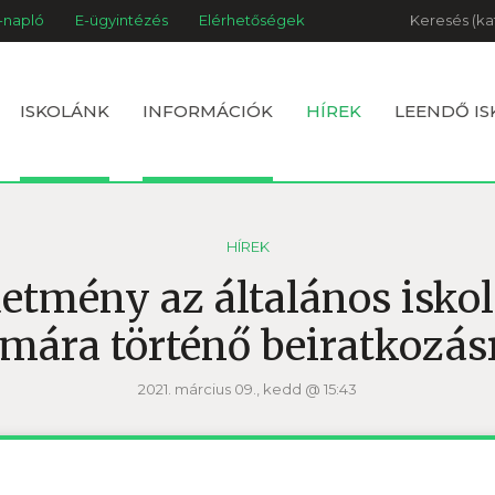
Keresés
-napló
E-ügyintézés
Elérhetőségek
ISKOLÁNK
INFORMÁCIÓK
HÍREK
LEENDŐ I
HÍREK
etmény az általános iskol
mára történő beiratkozás
2021. március 09., kedd @ 15:43