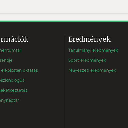
ormációk
Eredmények
mentumtár
Tanulmányi eredmények
rendje
Sport eredmények
s erkölcstan oktatás
Művészeti eredmények
pszichológus
ekétkeztetés
nynaptár