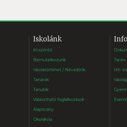
Iskolánk
Inf
Köszöntő
Doku
Bemutatkozunk
Tanév 
Iskolatörténet / Névadónk
Hit- é
Tanárok
Iskola
Tanulók
Gyerm
Választható foglalkozások
Esemé
Alapítvány
Ökoiskola