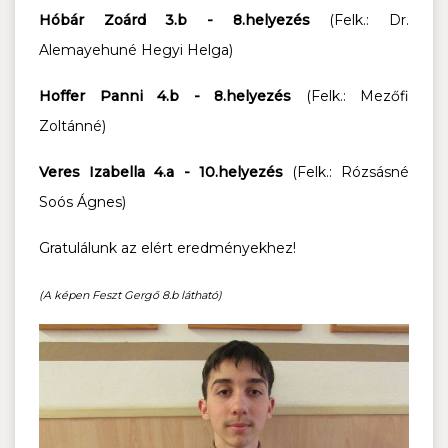
Hóbár Zoárd 3.b - 8.helyezés
(Felk.: Dr.
Alemayehuné Hegyi Helga)
Hoffer Panni 4.b - 8.helyezés
(Felk.: Mezőfi
Zoltánné)
Veres Izabella 4.a - 10.helyezés
(Felk.: Rózsásné
Soós Ágnes)
Gratulálunk az elért eredményekhez!
(A képen Feszt Gergő 8.b látható)