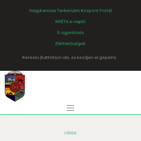
Nagykanizsai Tankerületi Központ Portál
KRÉTA e-napló
E-ügyintézés
Elérhetőségek
Keresés
HÍREK