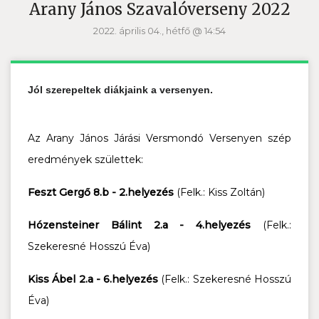
Arany János Szavalóverseny 2022
2022. április 04., hétfő @ 14:54
Jól szerepeltek diákjaink a versenyen.
Az Arany János Járási Versmondó Versenyen szép
eredmények születtek:
Feszt Gergő 8.b - 2.helyezés
(Felk.: Kiss Zoltán)
Hózensteiner Bálint 2.a - 4.helyezés
(Felk.:
Szekeresné Hosszú Éva)
Kiss Ábel 2.a - 6.helyezés
(Felk.: Szekeresné Hosszú
Éva)