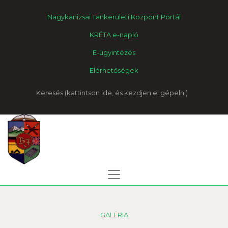
Nagykanizsai Tankerületi Központ Portál
KRÉTA e-napló
E-ügyintézés
Elérhetőségek
Keresés
GALÉRIA