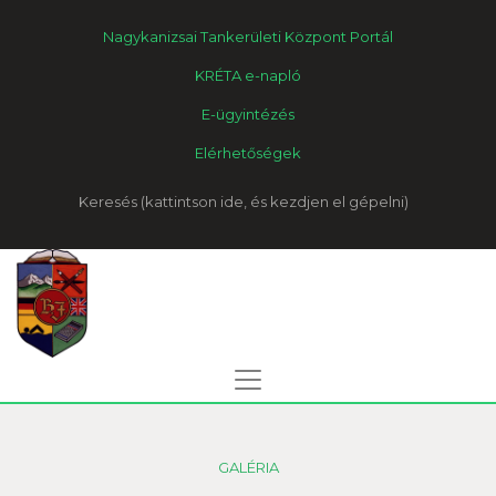
Nagykanizsai Tankerületi Központ Portál
KRÉTA e-napló
E-ügyintézés
Elérhetőségek
Keresés
GALÉRIA